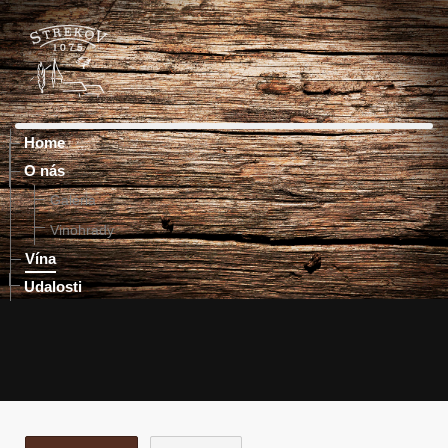
Home
O nás
Galéria
Vinohrady
Vína
Udalosti