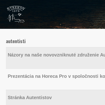
autentisti
Názory na naše novovzniknuté združenie Au
Prezentácia na Horeca Pro v spoločnosti ko
Stránka Autentistov