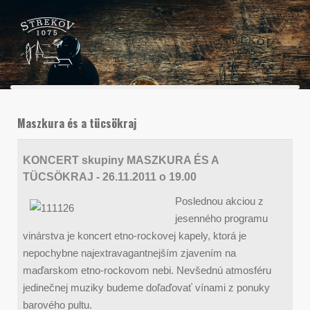
Maszkura és a tücsökraj
KONCERT skupiny MASZKURA ÉS A
TÜCSÖKRAJ - 26.11.2011 o 19.00
Poslednou akciou z
jesenného programu
vinárstva je koncert etno-rockovej kapely, ktorá je
nepochybne najextravagantnejším zjavením na
maďarskom etno-rockovom nebi. Nevšednú atmosféru
jedinečnej muziky budeme doľaďovať vínami z ponuky
barového pultu.